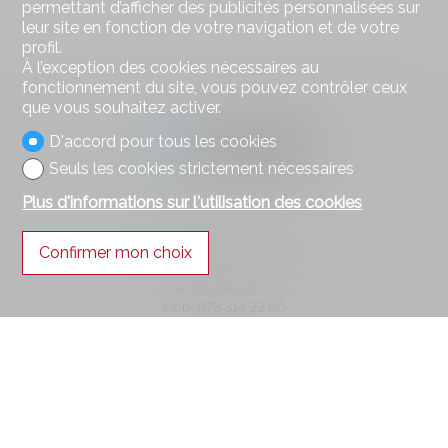
permettant d’afficher des publicités personnalisées sur
leur site en fonction de votre navigation et de votre
profil.
À l’exception des cookies nécessaires au
fonctionnement du site, vous pouvez contrôler ceux
que vous souhaitez activer.
D'accord pour tous les cookies
Seuls les cookies strictement nécessaires
Plus d'informations sur l'utilisation des cookies
Contactez-nous
AXIHOME SA
Confirmer mon choix
Route des Deux-Villages 47
1806 St-Légier-La Chiésaz
Tél.
021 943 49 90
Mob.
078 314 22 00
info@axihome.ch
Restez connecté
Ne laissez aucun bien vous échapper, inscrivez-vous
gratuitement.