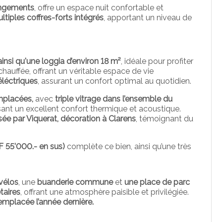
ngements
, offre un espace nuit confortable et
ltiples coffres-forts intégrés
, apportant un niveau de
insi qu'une loggia d’environ 18 m²
, idéale pour profiter
chauffée, offrant un véritable espace de vie
éléctriques
, assurant un confort optimal au quotidien.
mplacées,
avec
triple vitrage dans l’ensemble du
ssant un excellent confort thermique et acoustique.
isée par Viquerat, décoration à Clarens
, témoignant du
HF 55’000.- en sus)
complète ce bien, ainsi qu’une très
 vélos
, une
buanderie commune
et
une place de parc
taires
, offrant une atmosphère paisible et privilégiée.
emplacée l’année dernière.