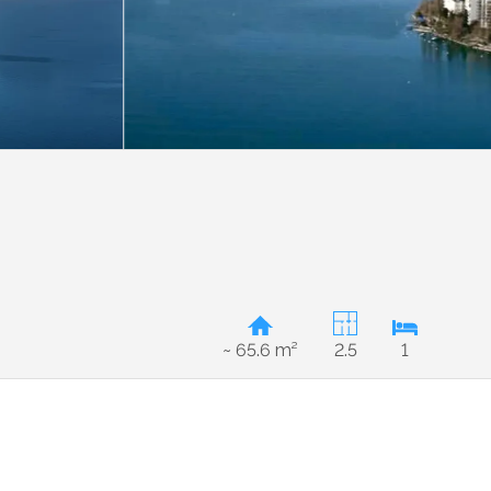
~ 65.6 m²
2.5
1