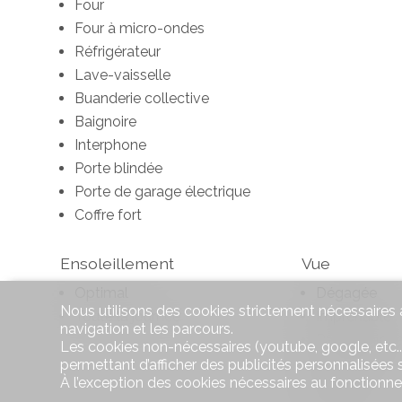
Four
Four à micro-ondes
Réfrigérateur
Lave-vaisselle
Buanderie collective
Baignoire
Interphone
Porte blindée
Porte de garage électrique
Coffre fort
Ensoleillement
Vue
Optimal
Dégagée
Nous utilisons des cookies strictement nécessaires a
Toute la journée
Imprenable
navigation et les parcours.
Panoramiqu
Les cookies non-nécessaires (youtube, google, etc..
Sans vis-à-vi
permettant d’afficher des publicités personnalisées su
À l’exception des cookies nécessaires au fonctionn
Lac