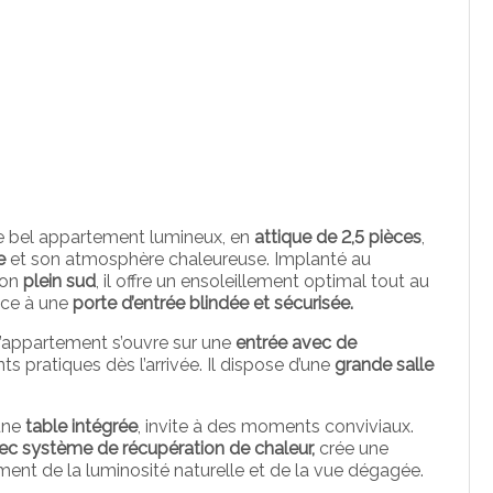
e bel appartement lumineux, en
attique de 2,5 pièces
,
le
et son atmosphère chaleureuse. Implanté au
ion
plein sud
, il offre un ensoleillement optimal tout au
âce à une
porte d’entrée blindée et sécurisée.
 l’appartement s’ouvre sur une
entrée avec de
s pratiques dès l’arrivée. Il dispose d’une
grande salle
’une
table intégrée
, invite à des moments conviviaux.
c système de récupération de chaleur,
crée une
ment de la luminosité naturelle et de la vue dégagée.