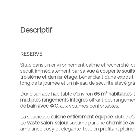
Descriptif
RESERVÉ
Situé dans un environnement calme et recherché, c
séduit immédiatement par sa
vue à couper le souff
troisième et dernier étage
, bénéficiant d’une
exposit
long de la journée et un
niveau de sécurité élevé gr
D’une surface habitable d’environ
65 m² habitables
,
multiples rangements intégrés
offrant des rangement
de bain avec WC
, aux volumes confortables.
La spacieuse
cuisine entièrement équipée
, dotée d
Le
vaste salon-séjour,
sublimé par une
cheminée ave
ambiance cosy et élégante, tout en profitant pleine