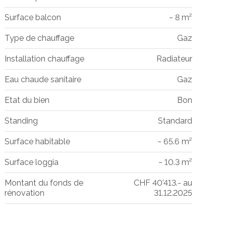
Surface balcon
~ 8 m²
Type de chauffage
Gaz
Installation chauffage
Radiateur
Eau chaude sanitaire
Gaz
Etat du bien
Bon
Standing
Standard
Surface habitable
~ 65.6 m²
Surface loggia
~ 10.3 m²
Montant du fonds de
CHF 40'413.- au
rénovation
31.12.2025