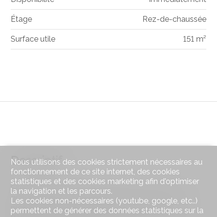
Étage
Rez-de-chaussée
Surface utile
151 m²
Descriptif
Nous utilisons des cookies strictement nécessaires au
fonctionnement de ce site internet, des cookies
statistiques et des cookies marketing afin d'optimiser
Situé dans une rue passante de Vevey, avec une
la navigation et les parcours.
grande visibilité. Ce magnifique local de 151m2 est à
Les cookies non-nécessaires (youtube, google, etc..)
proximité du lac, d'un parking public ainsi que des
permettent de générer des données statistiques sur la