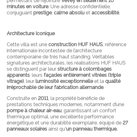
permettant de rejoindre
Vevey en seulement 10
minutes en voiture
. Une adresse confidentielle,
conjuguant
prestige
,
calme absolu
et
accessibilité
.
Architecture Iconique
Cette villa est une
construction HUF HAUS
, référence
internationale incontestée de l’architecture
contemporaine de très haut standing. Véritables
signatures architecturales, les réalisations HUF HAUS
se distinguent par leur
structure à colombages
apparents
, leurs
façades entièrement vitrées (triple
vitrage)
, leur
luminosité exceptionnelle
et la
qualité
irréprochable de leur fabrication allemande
.
Construite en
2011
, la propriété bénéficie de
prestations techniques modernes, notamment d’une
pompe à chaleur air-eau
, garantissant un confort
thermique optimal, une excellente performance
énergétique et une durabilité exemplaire, équipé de
27
panneaux solaires
ainsi qu'
un panneau thermique.