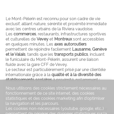
Le Mont-Pèlerin est reconnu pour son cadre de vie
exclusif, alliant nature, sérénité et proximité immédiate
avec les centres urbains de la Riviera vaudoise.
Les
commerces
, restaurants, infrastructures sportives
et culturelles de
Vevey
et
Montreux
sont accessibles
en quelques minutes. Les
axes autoroutiers
permettent de rejoindre facilement
Lausanne, Genève
et le Valais
, tandis que les
transports publics
, incluant
le funiculaire du Mont-Pèlerin, assurent une liaison
fluide avec la gare CFF de Vevey.
Le secteur est particulièrement prisé par une clientèle
internationale grâce à la
qualité et à la diversité des
établissements scolaires
à proximité, notamment :
Nous utilisons des cookies strictement nécessaires au
Écoles publiques locales
fonctionnement de ce site internet, des cookies
Écoles privées de la région
statistiques et des cookies marketing afin d'optimiser
St. George’s International School (Montreux)
la navigation et les parcours.
Institut Monte Rosa (Montreux)
Les cookies non-nécessaires (youtube, google, etc..)
Haut-Lac International Bilingual School (St-Légier
permettent de générer des données statistiques sur la