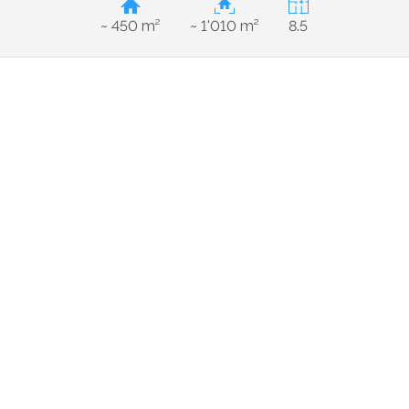
~ 450 m²
~ 1'010 m²
8.5